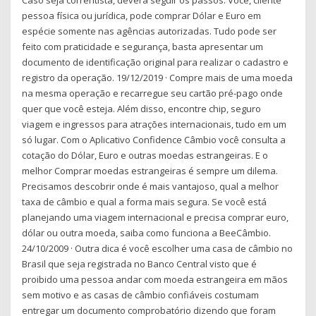
Caso seja correntista, deverá seguir os passos: Você, cliente
pessoa física ou jurídica, pode comprar Dólar e Euro em
espécie somente nas agências autorizadas. Tudo pode ser
feito com praticidade e segurança, basta apresentar um
documento de identificação original para realizar o cadastro e
registro da operação. 19/12/2019 · Compre mais de uma moeda
na mesma operação e recarregue seu cartão pré-pago onde
quer que você esteja. Além disso, encontre chip, seguro
viagem e ingressos para atrações internacionais, tudo em um
só lugar. Com o Aplicativo Confidence Câmbio você consulta a
cotação do Dólar, Euro e outras moedas estrangeiras. E o
melhor Comprar moedas estrangeiras é sempre um dilema.
Precisamos descobrir onde é mais vantajoso, qual a melhor
taxa de câmbio e qual a forma mais segura. Se você está
planejando uma viagem internacional e precisa comprar euro,
dólar ou outra moeda, saiba como funciona a BeeCâmbio.
24/10/2009 · Outra dica é você escolher uma casa de câmbio no
Brasil que seja registrada no Banco Central visto que é
proibido uma pessoa andar com moeda estrangeira em mãos
sem motivo e as casas de câmbio confiáveis costumam
entregar um documento comprobatório dizendo que foram